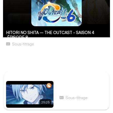
HITORI NO SHITA – THE OUTCAST - SAISON 4
ÉPISODE 8
Sous-titrage
Épisode 8
Les intérimaires enquêtent les résidents du village Biyou
et font des découvertes surprenantes.
ÉPISODE PRÉCÉDENT
Épisode 7 - Épisode 7
Sous-titrage
25:25