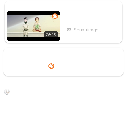
ÉPISODE SUIVANT
Épisode 9 - Épisode 9
Sous-titrage
25:45
Redirection vers
Crunchyroll
Soyez au courant de toutes les sorties d'épisodes d'animés
grâce à Shikkanime ! Retrouvez les dernières nouveautés
des plateformes, tels que ADN, Crunchyroll, etc. Créez
votre watchlist et soyez notifiés dès qu'un nouvel épisode