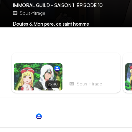
IMMORAL GUILD - SAISON 1
ÉPISODE 10
Sous-titrage
Doutes & Mon père, ce saint homme
La routine reprend, et avec elle, les déboires auxquels Kik
patrouille ne semble pas l'atteindre plus que d'ordinair
conseil à Enome.
ÉPISODE PRÉCÉDENT
ÉP
Épisode 9 - La Perle
rare & Un peu de
douceur
Sous-titrage
23:40
Redirection vers
Animation Digital Network