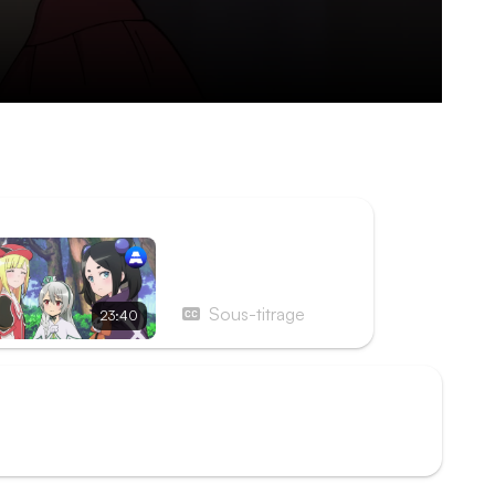
uru s'est habitué. L'échec de la dernière
e, mais Hanabata commence à douter et demande
ISODE SUIVANT
Épisode 11 - Préposé
aux conséquences &
Un nouveau monde
Sous-titrage
23:40