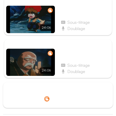
ÉPISODE PRÉCÉDENT
Épisode 26 - Le Secret de
la perle des 4 âmes enfin
révélé !
Sous-titrage
24:06
Doublage
ÉPISODE SUIVANT
Épisode 28 - Miroku
tombe dans un terrible
piège
Sous-titrage
24:06
Doublage
Redirection vers
Crunchyroll