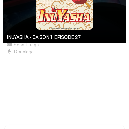
INUYASHA - SAISON 1
ÉPISODE 27
Sous-titrage
Doublage
Le Lac des ténèbres gouverné par le dieu de l'eau
Sango et Miroku se joint à Inuyasha, Kagome et Shippo
dans leur quête pour retrouver les fragments de la perle
des 4 âmes. Leur passé les lie tous à Naraku, leur
impitoyable ennemi commun. Alors qu’ils partent à la
recherche de sa forteresse pour mettre fin à ses
agissements, ils croisent la route d’un village sous
l’emprise du mal. Un démon se faisant passé pour une
divinité lacustre exige...