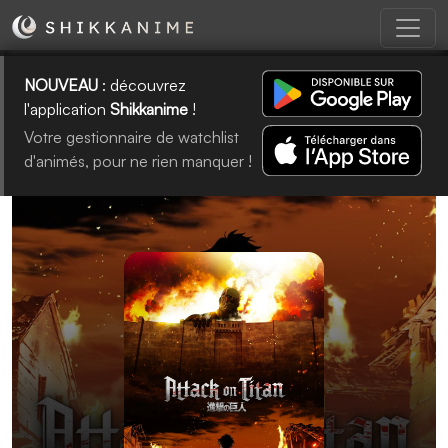
NOUVEAU
: découvrez
l'application
Shikkanime
!
Votre gestionnaire de watchlist
d'animés, pour ne rien manquer !