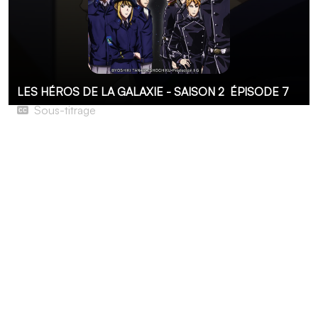
LES HÉROS DE LA GALAXIE - SAISON 2
ÉPISODE 7
Sous-titrage
La Bataille de Doria
Le Conseil militaire de salut national a pris possession de
l’Alliance des Planètes Libres ! Qui plus est, les
révolutionnaires tentent de prendre Yang Wen-li au
piège. Alors que celui-ci est dépêché pour mater des
insurrections, la capitale envoie la 11e flotte pour le
combattre. Comment le Magicien s’en sortira-t-il ?
Pourra-t-il compter sur le mystérieux Baghdash, qui vient
de fuir Heinessen, où la situation s’embrase ? Plus que
jamais, l’Alliance elle-même est devenue un champ de
bataille.