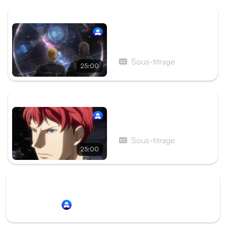
ÉPISODE PRÉCÉDENT
Épisode 6 - L'Espace,
maculé de sang
Sous-titrage
25:00
ÉPISODE SUIVANT
Épisode 8 - L'irréparable
Sous-titrage
25:00
Redirection vers
Animation Digital Network