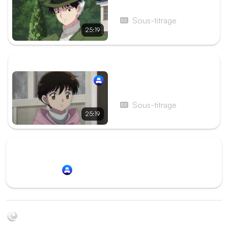
Épisode 11 - MAO 11
Sous-titrage
25:19
ÉPISODE SUIVANT
Épisode 13 - Le Byôki
Sous-titrage
25:19
Redirection vers
Animation Digital Network