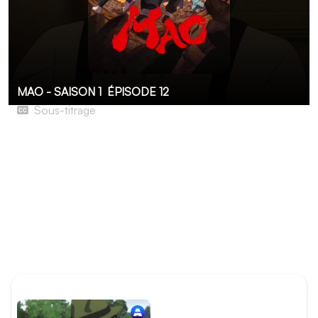
MAO - SAISON 1
ÉPISODE 12
Sous-titrage
MAO 12
Après avoir été attaqué par un étrange familier maniant
l'élément de l'eau, Mao se remémore le plus grand maître
de l'eau du clan Gokô : Masago. Mais Masago était loin
d'être une personne cruelle, ce qui ne semble pas coller
avec les assauts récents subis par Mao et les siens.
Kamon, pour sa part, se rend à la rencontre d'un maître
du yin et du yang se réclamant du clan Gokô…
ÉPISODE PRÉCÉDENT