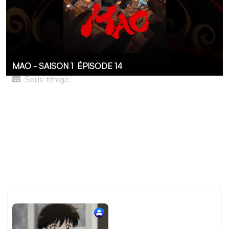
MAO - SAISON 1
ÉPISODE 14
Sous-titrage
Le Masque de fer
Dans les salons feutrés des puissants, la rumeur bruisse :
un maître de l'Onmyô capable de prolonger la vie serait
bientôt de visite à la capitale. C'est dans ces mêmes
salons que la mystérieuse Yurako s'insinue. Alors que
Kamon et Mao cherchent à l'interpeller, les masques
tombent.
ÉPISODE PRÉCÉDENT
Épisode 13 - Le Byôki