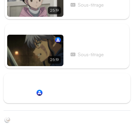
Sous-titrage
25:19
ÉPISODE SUIVANT
Épisode 15 - MAO 15
Sous-titrage
25:19
Redirection vers
Animation Digital Network
Soyez au courant de toutes les sorties d'épisodes d'animés