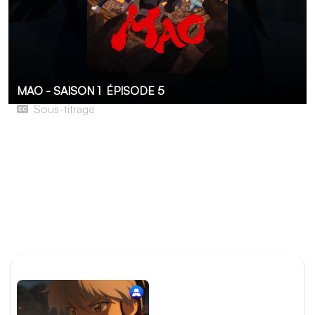
MAO - SAISON 1
ÉPISODE 5
Sous-titrage
La Clé de voûte
À l'époque de Mao, les tremblements de terre se
multiplie. Mao et Otoya, à la suite du témoignage d'un
patient, un très serviable yôkai-sanglier, se rendent sur
une colline où a eu lieu un éboulement. Or, sur les lieux
du sanctuaire dédié à la Clé de voûte, se tient à présent
une mystérieuse église occidentale…
ÉPISODE PRÉCÉDENT
Épisode 4 - L’Affaire de la