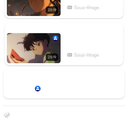
secte Shôrin
Sous-titrage
25:19
ÉPISODE SUIVANT
Épisode 6 - Les Souvenirs
de ce jour
Sous-titrage
25:19
Redirection vers
Animation Digital Network
Soyez au courant de toutes les sorties d'épisodes d'animés