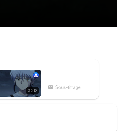
face à une autre version d'elle, enfant,
e et l'entraîne à travers le portail sous le
rer d'épuisement, parvient à envoyer un familier
ISODE SUIVANT
Épisode 8 - Hyakka
Sous-titrage
25:19