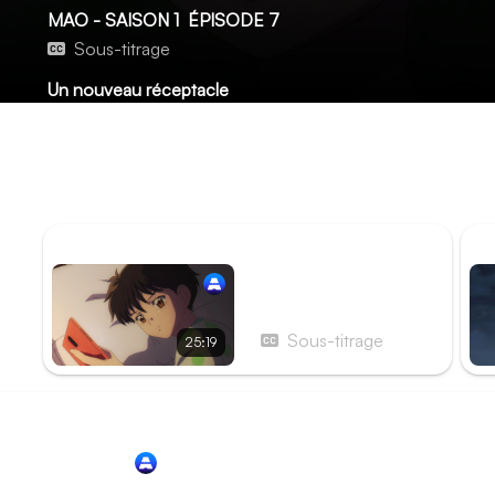
MAO - SAISON 1
ÉPISODE 7
Sous-titrage
Un nouveau réceptacle
Alors que Nanoka se trouve dans le passé, elle se retrouve 
également projetée dans le passé ! Le Byôki fond sur sa proi
regard impuissant de Nanoka. Mao, juste avant de s'effond
à travers le portail pour protéger la jeune enfant.
ÉPISODE PRÉCÉDENT
ÉP
Épisode 6 - Les
Souvenirs de ce jour
Sous-titrage
25:19
Redirection vers
Animation Digital Network