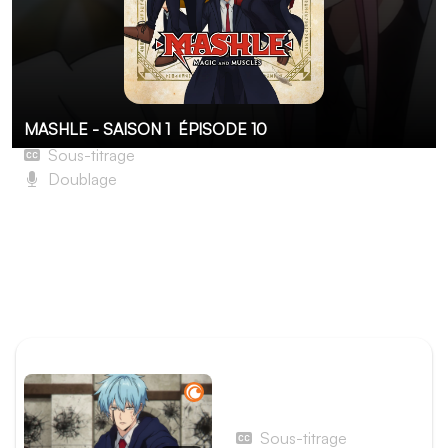
MASHLE - SAISON 1
ÉPISODE 10
Sous-titrage
Doublage
Mash Burnedead et l’élu divin
C’est au tour de Dot et Finn de faire face aux crocs de
Magia Lupus, et notamment Love. La jeune élève joue
tout sur ses charmes, mais cela ne prendra pas sur ses
adversaires. Dot en fera vite les frais.
ÉPISODE PRÉCÉDENT
Épisode 9 - Mash
Burnedead et le sorcier au
sort d’accélération
Sous-titrage