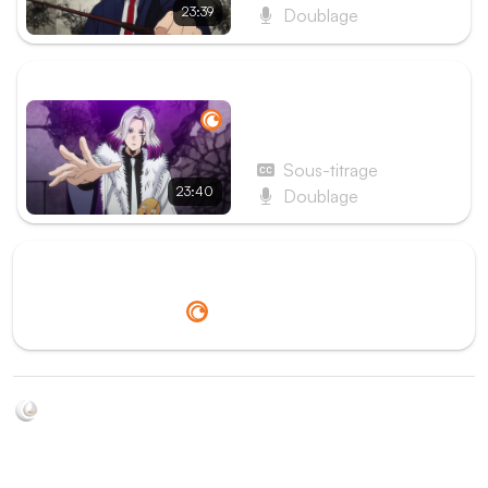
23:39
Doublage
ÉPISODE SUIVANT
Épisode 11 - Mash
Burnedead et la loi du plus
fort
Sous-titrage
23:40
Doublage
Redirection vers
Crunchyroll
Soyez au courant de toutes les sorties d'épisodes d'animés
grâce à Shikkanime ! Retrouvez les dernières nouveautés