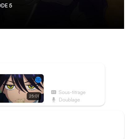
DE 5
 gagner la Terre avec Shuji et Nyaan. Hélas, un
rêve de voir la Planète bleue pourrait connaître
ISODE SUIVANT
Épisode 6 - Le
Complot contre Kycilia
Sous-titrage
25:01
Doublage