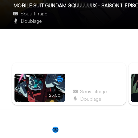
MOBILE SUIT GUNDAM GQUUUUUUX - SAISON 1
ÉPISO
Sous-titrage
Doublage
Nyaan n'a pas vu le kira-kira
Grâce à ses gains aux Batailles de clans, Machu prévoit de
jour de combat, elle est coincée par Xavier. Alors que son 
une fin prématurée, Nyaan prend une décision.
ÉPISODE PRÉCÉDENT
ÉP
Épisode 4 - La Guerre
de la Sorcière
Sous-titrage
25:00
Doublage
Redirection vers
Prime Video