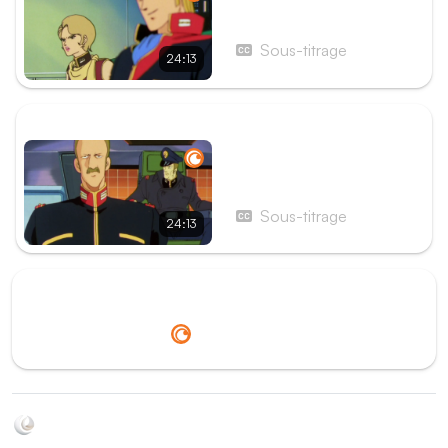
Épisode 6 - Cap sur le
cercle terrestre
Sous-titrage
24:13
ÉPISODE SUIVANT
Épisode 8 - La Face
cachée de la Lune
Sous-titrage
24:13
Redirection vers
Crunchyroll