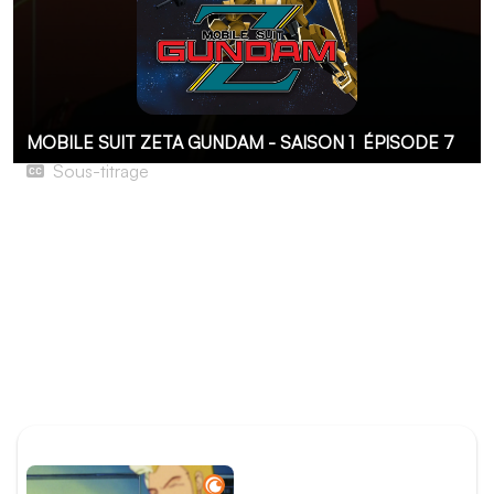
MOBILE SUIT ZETA GUNDAM - SAISON 1
ÉPISODE 7
Sous-titrage
La Fuite de Side 1
Alors que l’Argama est poursuivi par les Titans, Quattro
Bajeena décide de les semer en opérant un détour par
Side 1. Il en profite pour emmener Kamille et Emma sur la
colonie n° 30. Là-bas, ils affrontent la terrible vérité : la
population a été gazée par les Titans au seul prétexte
qu’elle manifestait contre la tutelle du gouvernement
fédéral…
ÉPISODE PRÉCÉDENT