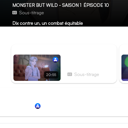
MONSTER BUT WILD - SAISON 1
ÉPISODE 10
Sous-titrage
Dix contre un, un combat équitable
Dongdong met au point une stratégie visant à éliminer le j
alliés une chance de remporter la victoire.
ÉPISODE PRÉCÉDENT
ÉP
Épisode 9 - Je ne suis
pas ta mère !
Sous-titrage
20:55
Redirection vers
Animation Digital Network