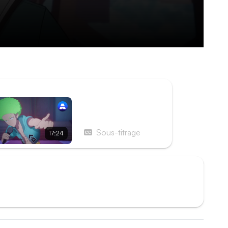
oueur classé numéro un afin de laisser à ses
ISODE SUIVANT
Épisode 11 - Complot ?
Justice ? La vérité
éclate !
Sous-titrage
17:24