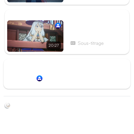
ÉPISODE SUIVANT
Épisode 10 - L’amitié, c’est
fragile !
Sous-titrage
20:27
Redirection vers
Animation Digital Network
Soyez au courant de toutes les sorties d'épisodes d'animés
grâce à Shikkanime ! Retrouvez les dernières nouveautés
des plateformes, tels que ADN, Crunchyroll, etc. Créez