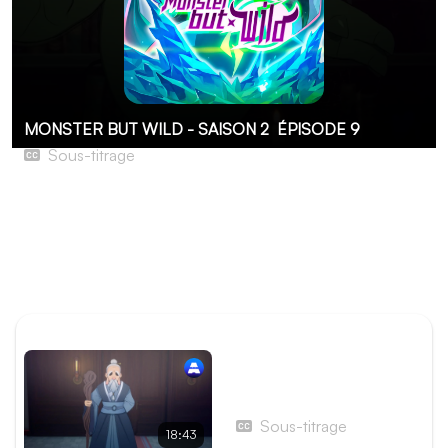
MONSTER BUT WILD - SAISON 2
ÉPISODE 9
Sous-titrage
Encore un qui ne connaît pas ses limites
Arrivés à destination, nos héros acceptent leur première
mission sur place. Cette étrange requête les entraîne
vers un lieu qui semble totalement étranger à l’univers
habituel du jeu.
ÉPISODE PRÉCÉDENT
Épisode 8 - Ton nom est
Croissant de lune
Sous-titrage
18:43