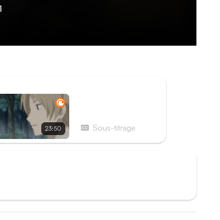
1
aturel plus puissant qu'eux, qui refuse de les
ISODE SUIVANT
Épisode 2 - Une pluie
capricieuse
Sous-titrage
23:50