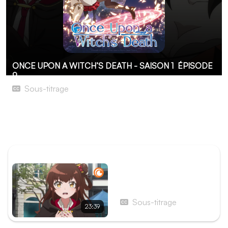
ONCE UPON A WITCH’S DEATH - SAISON 1
ÉPISODE
9
Sous-titrage
Le vieil arbre géant sommeille
Le maire de Lapis fait appel aux compétences de Meg et
d'Inori.
ÉPISODE PRÉCÉDENT
Épisode 8 - La famille
ensorcelée par le Diable
Sous-titrage
23:39