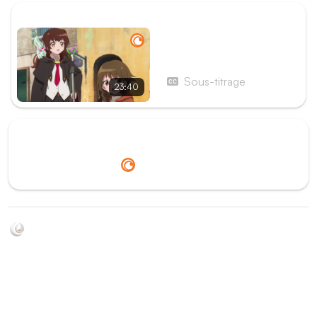
ÉPISODE SUIVANT
Épisode 10 - La cloche de
la Bénédiction sonne au
rythme des vagues (1re
Sous-titrage
23:40
partie)
Redirection vers
Crunchyroll
Soyez au courant de toutes les sorties d'épisodes d'animés
grâce à Shikkanime ! Retrouvez les dernières nouveautés
des plateformes, tels que ADN, Crunchyroll, etc. Créez
votre watchlist et soyez notifiés dès qu'un nouvel épisode