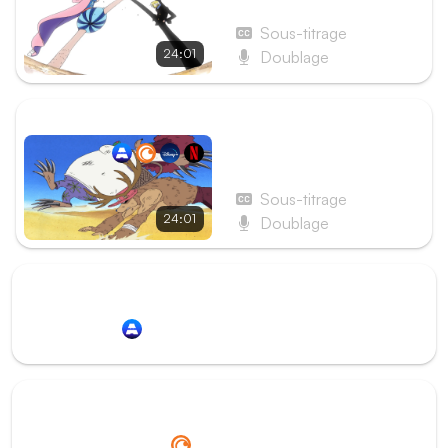
d’Alubarna ! Le chef
d’escadron Kaloo se lance
Sous-titrage
au combat !
24:01
Doublage
ÉPISODE SUIVANT
Épisode 115 - La
Performance du jour !
L’assemblage facial !
Sous-titrage
24:01
Doublage
Redirection vers
Animation Digital Network
Redirection vers
Crunchyroll