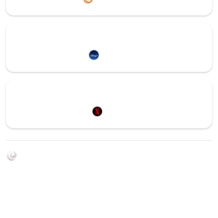
Redirection vers
Disney+
Redirection vers
Netflix
Soyez au courant de toutes les sorties d'épisodes d'animés
grâce à Shikkanime ! Retrouvez les dernières nouveautés
des plateformes, tels que ADN, Crunchyroll, etc. Créez
votre watchlist et soyez notifiés dès qu'un nouvel épisode