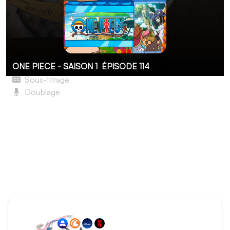
ONE PIECE - SAISON 1
ÉPISODE 114
Sous-titrage
Doublage
Le Rêve d’un ami ! Duel sur la Quatrième Avenue de la
taupinière !
Grâce à l’intervention de Chopper, la dernière balle
explosive envoyée par Mister 4 manque Usopp, mais de
peu. Les galeries creusées par Miss Merry Christmas
permettent à Mister 4 de se déplacer sous terre et
d’apparaître où il le désire.
ÉPISODE PRÉCÉDENT
Épisode 113 - La Douleur