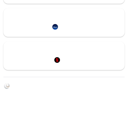
Redirection vers
Disney+
Redirection vers
Netflix
Soyez au courant de toutes les sorties d'épisodes d'animés
grâce à Shikkanime ! Retrouvez les dernières nouveautés
des plateformes, tels que ADN, Crunchyroll, etc. Créez
votre watchlist et soyez notifiés dès qu'un nouvel épisode
est disponible.