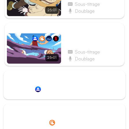
Mademoiselle Kaya
Sous-titrage
25:01
Doublage
ÉPISODE SUIVANT
Épisode 16 - Protégez
Kaya ! La Bande à Usopp
entre en jeu !
Sous-titrage
25:01
Doublage
Redirection vers
Animation Digital Network
Redirection vers
Crunchyroll