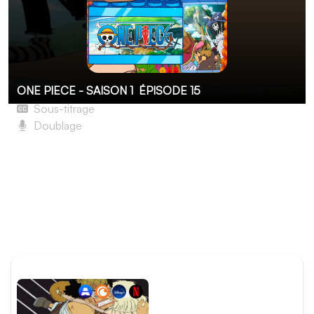
ONE PIECE - SAISON 1
ÉPISODE 15
Sous-titrage
Doublage
La Bataille contre Kuro ! La détermination d’Usopp
Usopp, pris dans un élan de courage, tente d’arrêter
Kuro. Cependant, il ne peut rien face aux techniques de
son adversaire… À ce moment-là, les trois enfants qui le
suivent à la trace débarquent ! Usopp leur demande alors
d’emmener Kaya dans la forêt et de la protéger.
ÉPISODE PRÉCÉDENT
Épisode 14 - Luffy se
réveille. La rébellion de