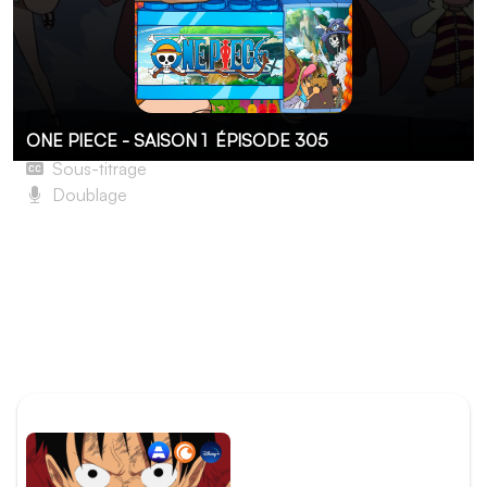
ONE PIECE - SAISON 1
ÉPISODE 305
Sous-titrage
Doublage
Un terrible passé ! Rob Lucci et la justice des ténèbres.
Flash-back dans le sombre passé de Rob Lucci où le
jeune garçon apprend à rendre un certain type de justice
froidement, brutalement et cruellement. Le combat entre
Luffy et Lucci nous ramène dans le présent et menace
de détruire la flotte de la marine.
ÉPISODE PRÉCÉDENT
Épisode 304 - Si je ne
gagne pas, je ne pourrai