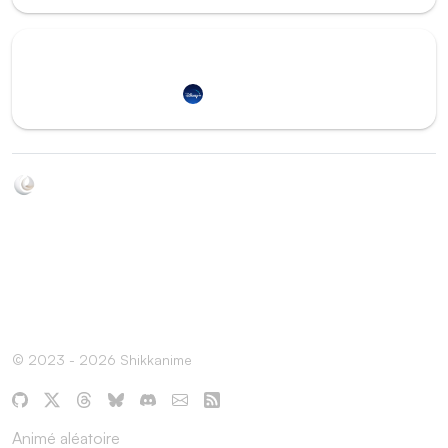
Redirection vers
Disney+
Soyez au courant de toutes les sorties d'épisodes d'animés
grâce à Shikkanime ! Retrouvez les dernières nouveautés
des plateformes, tels que ADN, Crunchyroll, etc. Créez
votre watchlist et soyez notifiés dès qu'un nouvel épisode
est disponible.
© 2023 - 2026 Shikkanime
Animé aléatoire