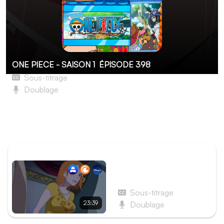
ONE PIECE - SAISON 1
ÉPISODE 398
Sous-titrage
Doublage
L'amiral Kizaru se déplace. L'archipel des Sabaody est
dans le chaos !
Arc Sabaody
ÉPISODE PRÉCÉDENT
Épisode 397 - C'est la
panique. Grosse bagarre
dans la salle des ventes !
Sous-titrage
23:39
Doublage