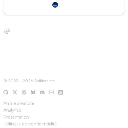
Disney+
Soyez au courant de toutes les sorties d'épisodes d'animés
grâce à Shikkanime ! Retrouvez les dernières nouveautés
des plateformes, tels que ADN, Crunchyroll, etc. Créez
votre watchlist et soyez notifiés dès qu'un nouvel épisode
est disponible.
© 2023 - 2026 Shikkanime
Animé aléatoire
Analytics
Présentation
Politique de confidentialité