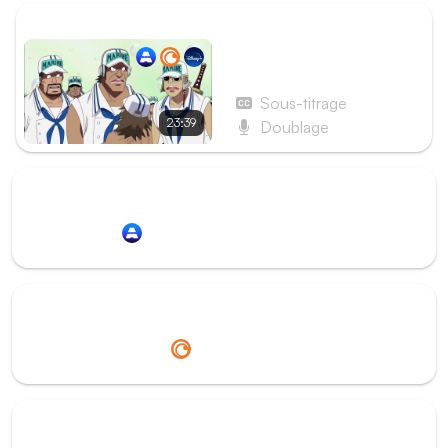
ÉPISODE SUIVANT
Épisode 399 - Briser les
lignes ennemies. La
Marine contre les trois
Sous-titrage
capitaines !
23:39
Doublage
Redirection vers
Animation Digital Network
Redirection vers
Crunchyroll
Redirection vers