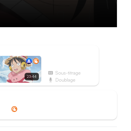
ISODE SUIVANT
Épisode 587 - Le
choc. Law contre le
vice-amiral Smoker !
Sous-titrage
23:44
Doublage
Redirection vers
Crunchyroll