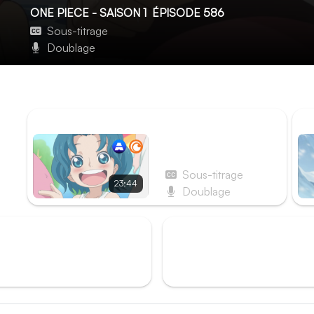
ONE PIECE - SAISON 1
ÉPISODE 586
Sous-titrage
Doublage
Péril en la demeure. Luffy tombe dans le lac !
Péril en la demeure. Luffy tombe dans le lac !
ÉPISODE PRÉCÉDENT
ÉP
Épisode 585 - Le
Grand Corsaire.
Trafalgar Law !
Sous-titrage
23:44
Doublage
rk