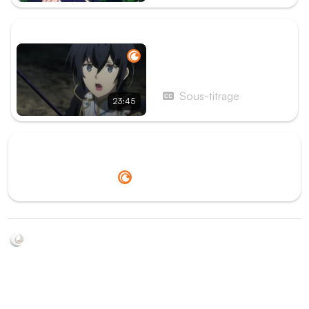
ÉPISODE SUIVANT
Épisode 5 - Intersection :
L'activation du vortex
Sous-titrage
23:45
Redirection vers
Crunchyroll
Soyez au courant de toutes les sorties d'épisodes d'animés
grâce à Shikkanime ! Retrouvez les dernières nouveautés
des plateformes, tels que ADN, Crunchyroll, etc. Créez