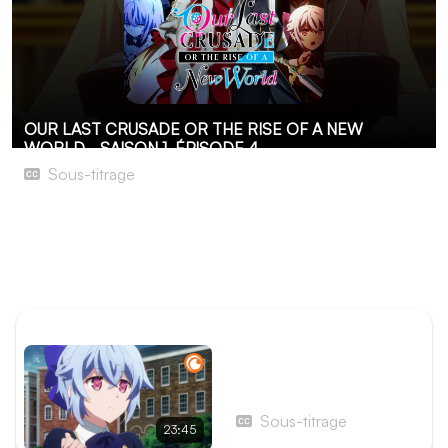
OUR LAST CRUSADE OR THE RISE OF A NEW
WORLD - SAISON 1
ÉPISODE 4
Sous-titrage
Intersection : La bataille pour le vortex
L'unité N07 de la 3e division se voit assigner une toute
nouvelle mission : enquêter sur l'apparition d'un nouveau
vortex et empêcher les élémentalistes de s'en approcher.
ÉPISODE PRÉCÉDENT
Épisode 3 - Rencontre
fortuite : Le successeur de
l'acier noir et la Sorcière
Sous-titrage
23:45
des glaces funestes