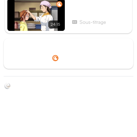
Épisode 15 - Le Softball,
une histoire de famille
Sous-titrage
24:15
Redirection vers
Crunchyroll
Soyez au courant de toutes les sorties d'épisodes d'animés
grâce à Shikkanime ! Retrouvez les dernières nouveautés
des plateformes, tels que ADN, Crunchyroll, etc. Créez
votre watchlist et soyez notifiés dès qu'un nouvel épisode
est disponible.