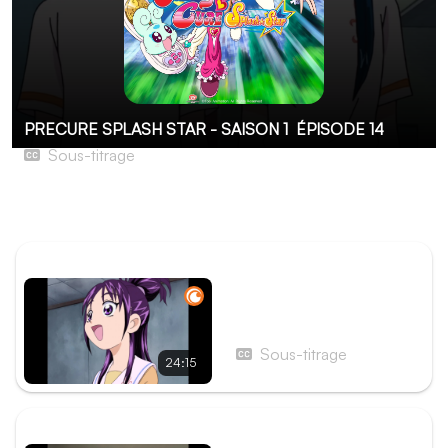
PRECURE SPLASH STAR - SAISON 1
ÉPISODE 14
Sous-titrage
Michiru et Kaoru, deux nouvelles bien mystérieuses !
Michiru et Kaoru entrent en scène !
ÉPISODE PRÉCÉDENT
Épisode 13 - La Danse
infernale de Moerumba !
Sous-titrage
24:15
ÉPISODE SUIVANT