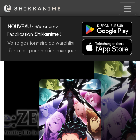
NOUVEAU
: découvrez
l'application
Shikkanime
!
Votre gestionnaire de watchlist
d'animés, pour ne rien manquer !