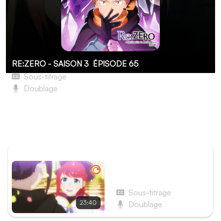
RE:ZERO - SAISON 3
ÉPISODE 65
Sous-titrage
Doublage
L'horrible banquet
Aldébaran et Otto combattent chacun de leur côté les
deux derniers évêques du Culte.
ÉPISODE PRÉCÉDENT
Épisode 64 - Theresia van
Astrea
Sous-titrage
23:40
Doublage