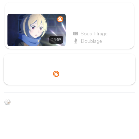
ÉPISODE SUIVANT
Épisode 66 - Résultats de
la bataille de Priestella
Sous-titrage
23:59
Doublage
Redirection vers
Crunchyroll
Soyez au courant de toutes les sorties d'épisodes d'animés
grâce à Shikkanime ! Retrouvez les dernières nouveautés
des plateformes, tels que ADN, Crunchyroll, etc. Créez
votre watchlist et soyez notifiés dès qu'un nouvel épisode