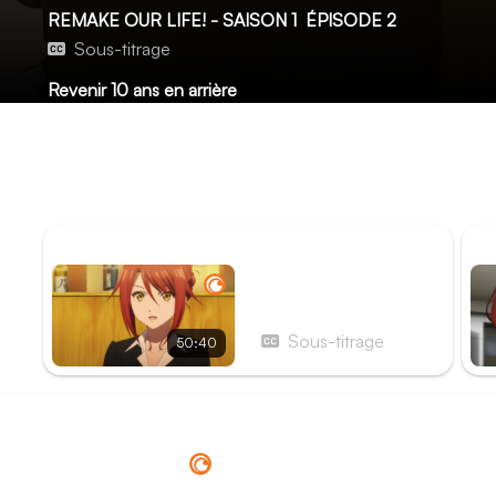
REMAKE OUR LIFE! - SAISON 1
ÉPISODE 2
Sous-titrage
Revenir 10 ans en arrière
La vie au sein de la colocation poursuit son cours, et Kyô
personnes talentueuses, et que ses souvenirs du futur ne
exercice concret à la fac va le mettre face à ses compétenc
créatives de chacun.
ÉPISODE PRÉCÉDENT
ÉP
Épisode 1 - Tout est
foutu
Sous-titrage
50:40
Redirection vers
Crunchyroll