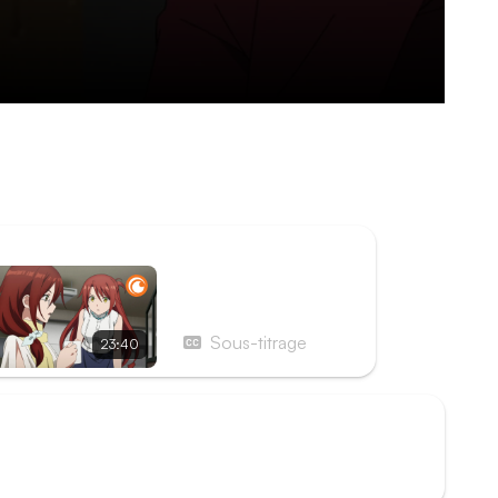
ya se rend vite compte qu'il est entouré de
 lui donnent pas forcément de l'avance. Un
es et sa capacité à gérer les susceptibilités
ISODE SUIVANT
Épisode 3 - Qui suis-je
?
Sous-titrage
23:40