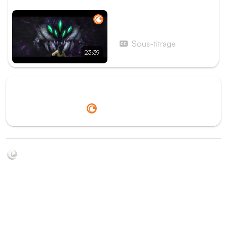
ÉPISODE SUIVANT
Épisode 3 - Épisode 03
Sous-titrage
23:39
Redirection vers
Crunchyroll
Soyez au courant de toutes les sorties d'épisodes d'animés
grâce à Shikkanime ! Retrouvez les dernières nouveautés
des plateformes, tels que ADN, Crunchyroll, etc. Créez
votre watchlist et soyez notifiés dès qu'un nouvel épisode
est disponible.