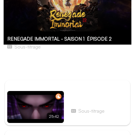
RENEGADE IMMORTAL - SAISON 1
ÉPISODE 2
Sous-titrage
Épisode 02
Wang Lin cultive à la Secte Hengyue, ce qui révèle son
talent et sa détermination extraordinaires.
ÉPISODE PRÉCÉDENT
Épisode 1 - Épisode 01
Sous-titrage
25:42