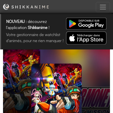
NOUVEAU
: découvrez
l'application
Shikkanime
!
Votre gestionnaire de watchlist
d'animés, pour ne rien manquer !