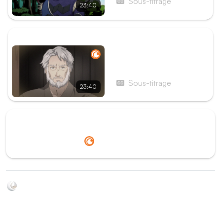
Sous-titrage
23:40
ÉPISODE SUIVANT
Épisode 5 - Testament gris
cendre
Sous-titrage
23:40
Redirection vers
Crunchyroll
Soyez au courant de toutes les sorties d'épisodes d'animés
grâce à Shikkanime ! Retrouvez les dernières nouveautés