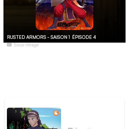
RUSTED ARMORS - SAISON 1
ÉPISODE 4
Sous-titrage
Torche gomme-gutte
Hotarubi se remémore ses souvenirs, l'entraînement
d'assassin qu'il a reçu enfant, sa rencontre, puis sa fuite
avec Turukubi. Il se souvient aussi de ce que Tsurukubi lui
a expliqué au sujet des Armors, qui puisent dans l'énergie
vitale de leur porteur pour libérer leur pouvoir.
ÉPISODE PRÉCÉDENT
Épisode 3 - Souvenir bleu
marine