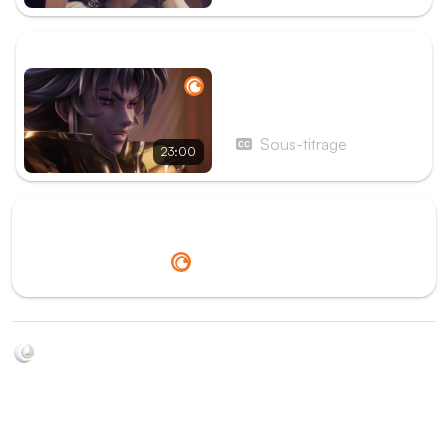
ÉPISODE SUIVANT
Épisode 11 - Le visage du
Grand Pope
Sous-titrage
23:00
Redirection vers
Crunchyroll
Soyez au courant de toutes les sorties d'épisodes d'animés
grâce à Shikkanime ! Retrouvez les dernières nouveautés
des plateformes, tels que ADN, Crunchyroll, etc. Créez