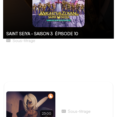
SAINT SEIYA - SAISON 3
ÉPISODE 10
Sous-titrage
L’homme aux deux visages
Malgré tout son courage, Seiya est dépassé par la
puissance de son adversaire, qui semble par moment en
proie à un violent conflit intérieur. Qui est réellement
celui qui se faisait passer pour le Grand Pope en titre ?
ÉPISODE PRÉCÉDENT
Épisode 9 - Combat à
mort dans la chambre du
Pope
Sous-titrage
23:00