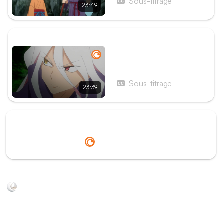
Sous-titrage
23:49
ÉPISODE SUIVANT
Épisode 3 - An 7 de l'ère
Eiroku
Sous-titrage
23:39
Redirection vers
Crunchyroll
Soyez au courant de toutes les sorties d'épisodes d'animés
grâce à Shikkanime ! Retrouvez les dernières nouveautés