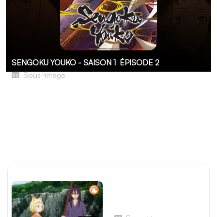
SENGOKU YOUKO - SAISON 1
ÉPISODE 2
Sous-titrage
Shakugan
Shinsuke, Tama et Jinka doivent affronter un Suivant
puissant et monstrueux. Leur investigation montre qu'il
s'agit d'un Suivant créé artificiellement grâce à une
technique secrète lors d'une expérience terrifiante
menée par les Conjurateurs.
ÉPISODE PRÉCÉDENT
Épisode 1 - Faire le bien en
ces temps incertains