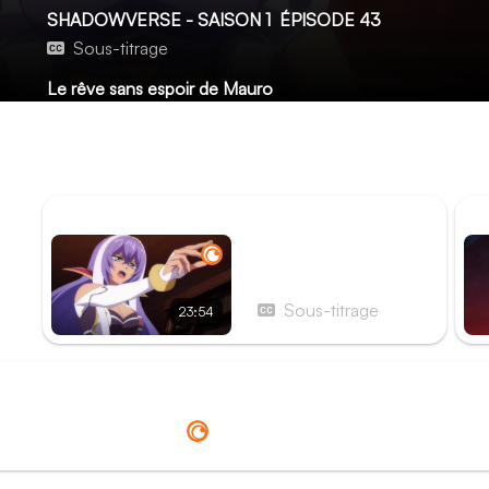
SHADOWVERSE - SAISON 1
ÉPISODE 43
Sous-titrage
Le rêve sans espoir de Mauro
Comme les autres, Mauro mène une vie répondant en tous 
Leon prévenant, disponible, aux petits soins pour lui. Mais 
bien de quoi il retourne…
ÉPISODE PRÉCÉDENT
ÉP
Épisode 42 - Kai et la
magie maudite
Sous-titrage
23:54
Redirection vers
Crunchyroll