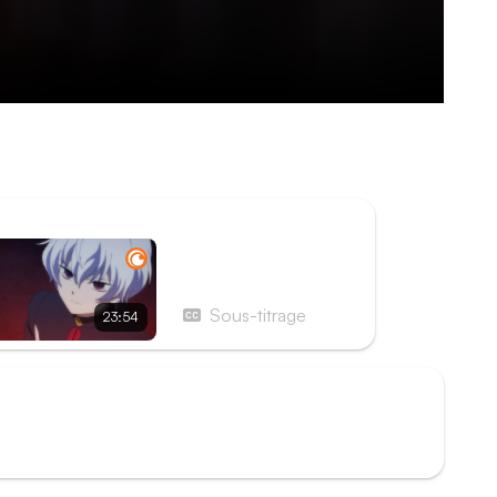
points à ses désirs les plus profonds, avec un
contrairement à ses amis, Mauro, lui, sait très
ISODE SUIVANT
Épisode 44 - Luca et
le roi immortel
Sous-titrage
23:54