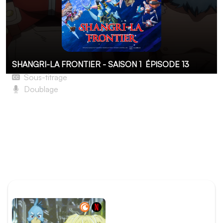
SHANGRI-LA FRONTIER - SAISON 1
ÉPISODE 13
Sous-titrage
Doublage
Ici ne restent que les regrets
Pencilgon guide Sunraku, Katzo et Emul dans une zone
secrète de la Sylvogrotte Multicolore et leur présente
Setsuna, un PNJ lié de près au monstre unique
Wethermon. De retour dans le monde réel, Rakurô
partage un repas avec les membres de sa famille.
ÉPISODE PRÉCÉDENT
Épisode 12 - Laisser les
regrets au passé