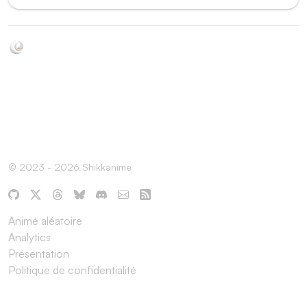
Soyez au courant de toutes les sorties d'épisodes d'animés
grâce à Shikkanime ! Retrouvez les dernières nouveautés
des plateformes, tels que ADN, Crunchyroll, etc. Créez
votre watchlist et soyez notifiés dès qu'un nouvel épisode
est disponible.
© 2023 - 2026 Shikkanime
Animé aléatoire
Analytics
Présentation
Politique de confidentialité