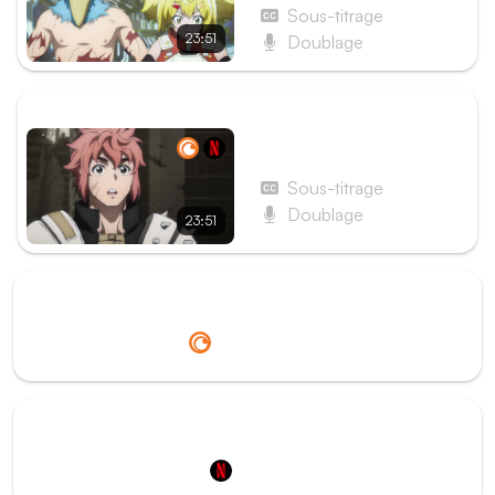
Sous-titrage
23:51
Doublage
ÉPISODE SUIVANT
Épisode 14 - Et clic
Sous-titrage
Doublage
23:51
Redirection vers
Crunchyroll
Redirection vers
Netflix