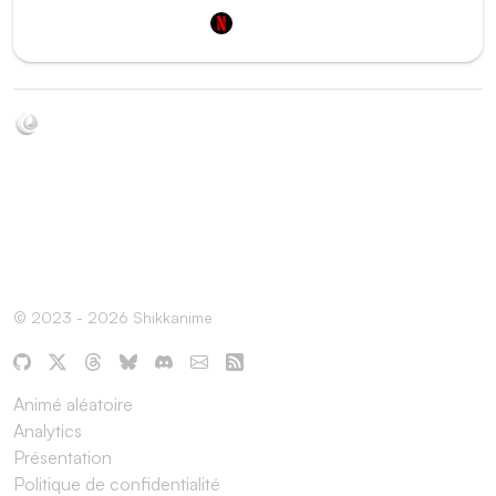
Netflix
Soyez au courant de toutes les sorties d'épisodes d'animés
grâce à Shikkanime ! Retrouvez les dernières nouveautés
des plateformes, tels que ADN, Crunchyroll, etc. Créez
votre watchlist et soyez notifiés dès qu'un nouvel épisode
est disponible.
© 2023 - 2026 Shikkanime
Animé aléatoire
Analytics
Présentation
Politique de confidentialité