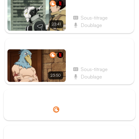
Épisode 7 - Ailes jumelles,
match nul
Sous-titrage
23:41
Doublage
ÉPISODE SUIVANT
Épisode 9 - Cours, ta
frustration comme moteur
Sous-titrage
23:50
Doublage
Redirection vers
Crunchyroll
Redirection vers