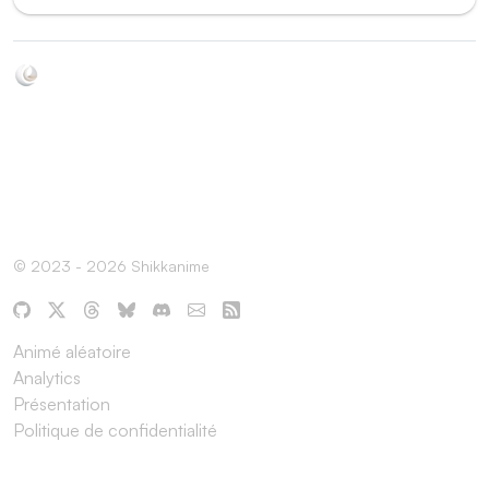
Soyez au courant de toutes les sorties d'épisodes d'animés
grâce à Shikkanime ! Retrouvez les dernières nouveautés
des plateformes, tels que ADN, Crunchyroll, etc. Créez
votre watchlist et soyez notifiés dès qu'un nouvel épisode
est disponible.
© 2023 - 2026 Shikkanime
Animé aléatoire
Analytics
Présentation
Politique de confidentialité