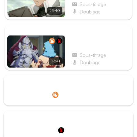
virtuose de la roulette à
Sous-titrage
pizza
23:40
Doublage
ÉPISODE SUIVANT
Épisode 10 - Le flair du
chien de chasse
Sous-titrage
23:41
Doublage
Redirection vers
Crunchyroll
Redirection vers
Netflix