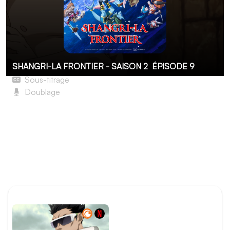
SHANGRI-LA FRONTIER - SAISON 2
ÉPISODE 9
Sous-titrage
Doublage
Cours, ta frustration comme moteur
Sunraku apprend qu’une autre joueuse, Akane Akitsu, a
débloqué le scénario unique du pays lapin. De peur
d’arriver en retard à Fiftycia, où Rust et Mold l’attendent,
il décide de contacter Psyger 0 afin de lui demander de
l’aide.
ÉPISODE PRÉCÉDENT
Épisode 8 - Lion déchaîné
contre lapin, crabe