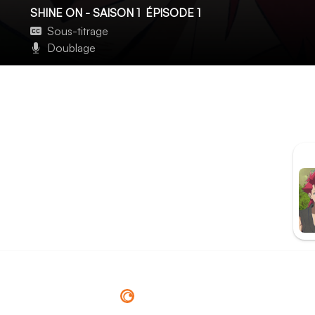
SHINE ON - SAISON 1
ÉPISODE 1
Sous-titrage
Doublage
Des criminels au Shinsengumi !
Ichibanboshi, à la recherche de l'homme masqué qui a tué s
commandant du Shinsengumi. Celui-ci cherche à réincar
brigands destinés à mourir.
ÉP
Redirection vers
Crunchyroll