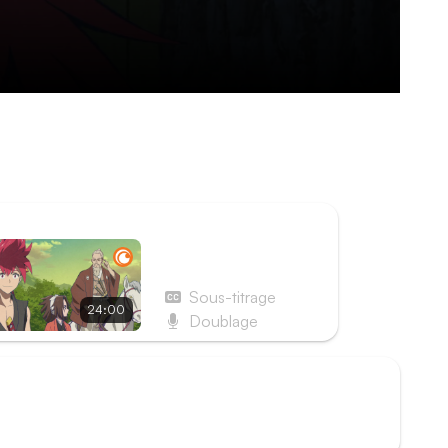
a famille, finit par être capturé par Tôdô,
ner ses camarades morts au combat en sept
ISODE SUIVANT
Épisode 2 - Brille,
sabre consacré !
Sous-titrage
24:00
Doublage