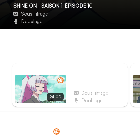
SHINE ON - SAISON 1
ÉPISODE 10
Sous-titrage
Doublage
Défendez les navires noirs d'Amérique !
Ichibanboshi et ses compagnons se rendent à un navire am
Démons masqués, tel que l'a prédit Shôzan. Lors de la co
réveiller en Rashômaru le Tsukito qu'il a autrefois connu.
ÉPISODE PRÉCÉDENT
ÉP
Épisode 9 - Songes
d'un homme et d'un
démon
Sous-titrage
24:00
Doublage
Redirection vers
Crunchyroll