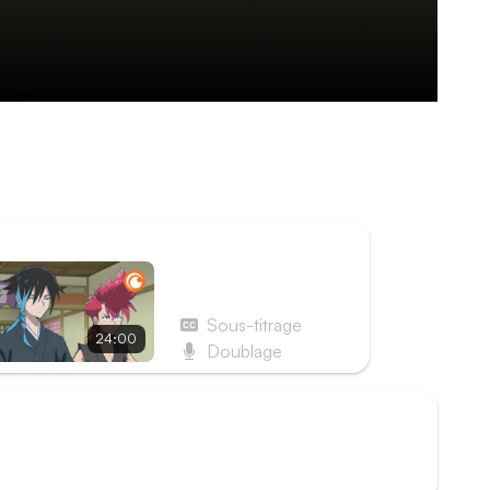
éricain dans l'éventualité d'une attaque des
nfrontation, Ichibanboshi tente à nouveau de
ISODE SUIVANT
Épisode 11 - Une guerre
est en route !
Sous-titrage
24:00
Doublage