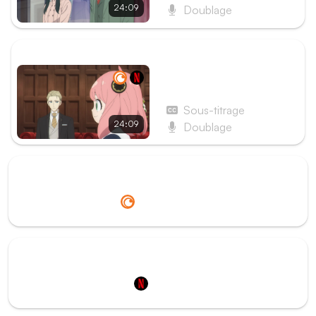
24:09
Doublage
ÉPISODE SUIVANT
Épisode 4 - Mission 04 –
L'entretien à l'école de
prestige
Sous-titrage
24:09
Doublage
Redirection vers
Crunchyroll
Redirection vers
Netflix