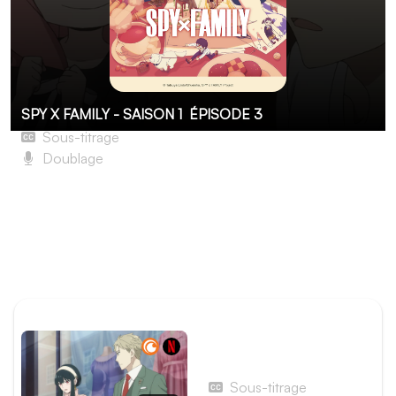
SPY X FAMILY - SAISON 1
ÉPISODE 3
Sous-titrage
Doublage
Mission 03 – Préparer l'entretien
Après avoir décidé d'épouser Loid, Yor emménage dans
son nouvel appartement. La famille factice ne perd alors
pas de temps et commence déjà à répéter pour
l'entretien de la prestigieuse école d'Eden.
ÉPISODE PRÉCÉDENT
Épisode 2 - Mission 02 –
Trouver quelqu'un pour
jouer la mère
Sous-titrage