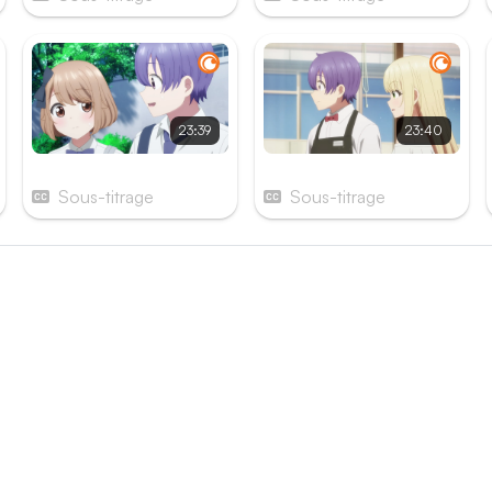
23:39
23:40
Épisode 9
Épisode 10
Sous-titrage
Sous-titrage
és
e