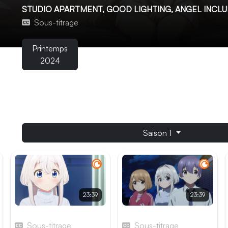
STUDIO APARTMENT, GOOD LIGHTING, ANGEL INCLUD
Sous-titrage
Printemps
2024
Après une longue journée de travail, le lycéen Shintarô T
lorsqu'il découvre un ange sur son balcon. Cette divinité, T
l'humanité. Malgré son scepticisme, il accepte de l'héberg
Saison 1
23:39
23:39
Épisode 3
Épisode 4
Sous-titrage
Sous-titrage