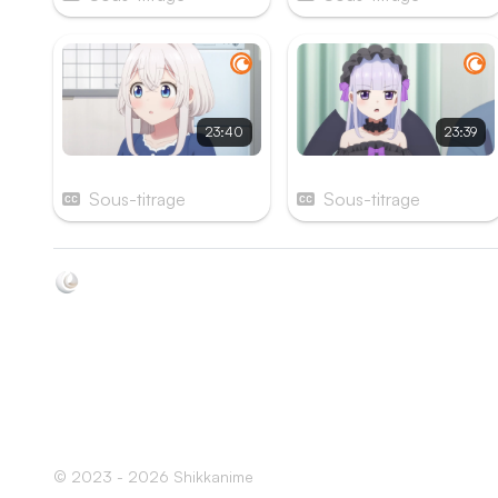
23:40
23:39
Épisode 7
Épisode 8
Sous-titrage
Sous-titrage
Soyez au courant de toutes les sorties d'épisodes d'anim
grâce à Shikkanime ! Retrouvez les dernières nouveautés
des plateformes, tels que ADN, Crunchyroll, etc. Créez
votre watchlist et soyez notifiés dès qu'un nouvel épisod
est disponible.
© 2023 - 2026 Shikkanime