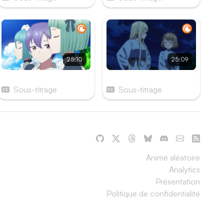
25:10
25:09
Épisode 11
Épisode 12
Sous-titrage
Sous-titrage
Animé aléatoire
Analytics
Présentation
Politique de confidentialité