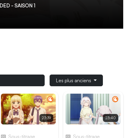
ED - SAISON 1
okumitsu rentre dans son studio pour se reposer
owa, lui révèle qu'elle est là pour étudier
er. Ainsi débute une drôle de colocation !
Les plus anciens
23:39
23:40
Épisode 5
Épisode 6
Sous-titrage
Sous-titrage