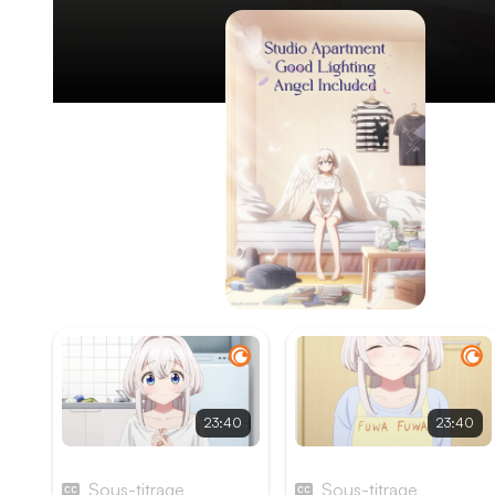
23:40
23:40
Épisode 1
Épisode 2
Sous-titrage
Sous-titrage