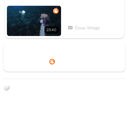
ÉPISODE SUIVANT
Épisode 24 - Là où brille le
soleil
Sous-titrage
23:40
Redirection vers
Crunchyroll
Soyez au courant de toutes les sorties d'épisodes d'animés
grâce à Shikkanime ! Retrouvez les dernières nouveautés
des plateformes, tels que ADN, Crunchyroll, etc. Créez
votre watchlist et soyez notifiés dès qu'un nouvel épisode
est disponible.