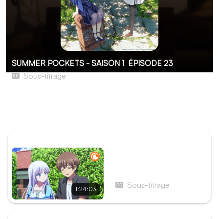
SUMMER POCKETS - SAISON 1
ÉPISODE 23
Sous-titrage
Nanami
Umi remonte dans le passé pour en apprendre plus sur sa
mère. Elle prend les traits d’une fille amnésique.
ÉPISODE PRÉCÉDENT
Film 4 - The Girl Who
Forgot Summer Vacation
Sous-titrage
1:24:03