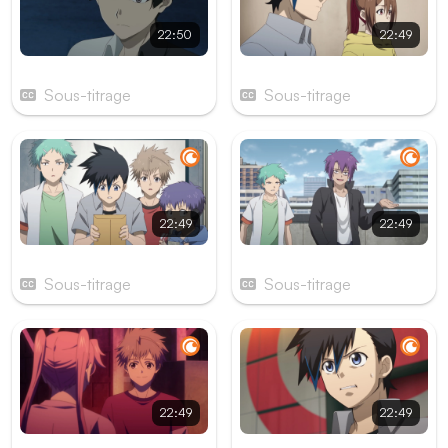
22:50
22:49
Épisode 5
Épisode 6
Sous-titrage
Sous-titrage
22:49
22:49
Épisode 7
Épisode 8
Sous-titrage
Sous-titrage
22:49
22:49