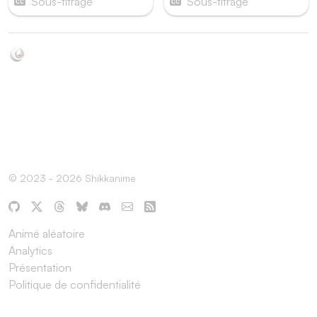
Sous-titrage
Sous-titrage
Soyez au courant de toutes les sorties d'épisodes d'animés
grâce à Shikkanime ! Retrouvez les dernières nouveautés
des plateformes, tels que ADN, Crunchyroll, etc. Créez
votre watchlist et soyez notifiés dès qu'un nouvel épisode
est disponible.
© 2023 - 2026 Shikkanime
Animé aléatoire
Analytics
Présentation
Politique de confidentialité