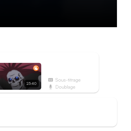
lure un pacte avec lui. S'il accepte de servir le
s parents adoptifs sans avoir à craindre la mort.
ISODE SUIVANT
Épisode 5 - Casque de
volonté
Sous-titrage
23:40
Doublage