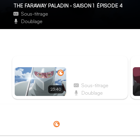
THE FARAWAY PALADIN - SAISON 1
ÉPISODE 4
Sous-titrage
Doublage
La Déesse à la lampe
Le dieu maléfique qu'a affronté Gus propose à Will de conc
dieu, Will deviendra un mort-vivant et pourra vivre avec se
ÉPISODE PRÉCÉDENT
ÉP
Épisode 3 - Le Jour du
serment
Sous-titrage
23:40
Doublage
Redirection vers
Crunchyroll