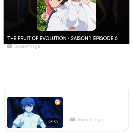
THE FRUIT OF EVOLUTION - SAISON 1
ÉPISODE 6
Sous-titrage
L'amour qui criait au cœur d'un autre monde
La confusion règne depuis qu'Altoria a été guérie par
Seiichi. Celui-ci doit clarifier l'ambiguïté entre eux, et il
trouve conseil auprès d'un inconnu dans un bar.
ÉPISODE PRÉCÉDENT
Épisode 5 - Une calamité
d'épouse
Sous-titrage
23:50