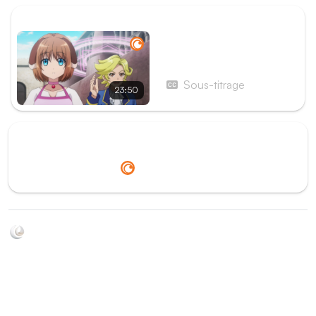
ÉPISODE SUIVANT
Épisode 7 - Lulune arrive
au galop
Sous-titrage
23:50
Redirection vers
Crunchyroll
Soyez au courant de toutes les sorties d'épisodes d'animés
grâce à Shikkanime ! Retrouvez les dernières nouveautés
des plateformes, tels que ADN, Crunchyroll, etc. Créez
votre watchlist et soyez notifiés dès qu'un nouvel épisode