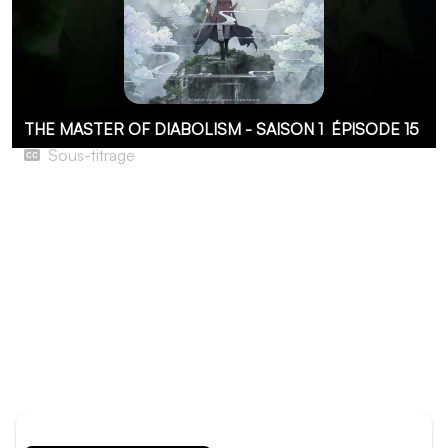
THE MASTER OF DIABOLISM - SAISON 1
ÉPISODE 15
Sous-titrage
La paix
After attaining the state of immortality, Wei Wuxian’s rule
descends down the demonic path of Mo Dao. Ultimately,
his reign of terror is overthrown, but the tumultuous fall
leads to a chance for redemption. 13 years later, Wei
Wuxian is reincarnated and reunites with his former
classmate, Lan Wangji. Together they’ll unravel the
mysteries of the supernatural world and forge an
unexpected bond.
ÉPISODE PRÉCÉDENT