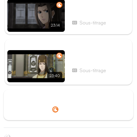
Épisode 14 - Assombrissez
le soleil
Sous-titrage
23:14
ÉPISODE SUIVANT
Épisode 16 - Réunion
Sous-titrage
23:40
Redirection vers
Crunchyroll