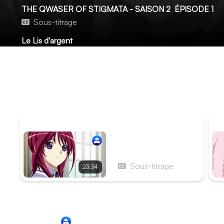
THE QWASER OF STIGMATA - SAISON 2
ÉPISODE 1
Sous-titrage
Le Lis d'argent
Le Grand Circuit Ancien de la Foudre de Magdala a disparu.
l’académie Suirei avec sa nouvelle partenaire, Hana. Pour l
afin d’infiltrer cette académie réservée aux filles. L’enq
des élèves de l’école jusqu’à trouver celle qui renferme le 
de la sororité de l’académie, se méfie de Sasha et le prov
ÉPISODE PRÉCÉDENT
ÉP
Épisode 24 - Fais une
croix sur ton
adolescence
Sous-titrage
23:34
Redirection vers
Animation Digital Network