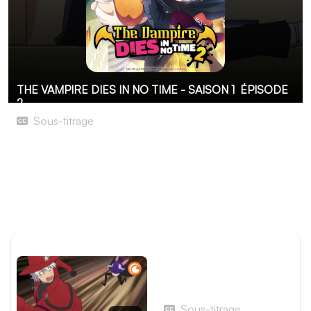
THE VAMPIRE DIES IN NO TIME - SAISON 1
ÉPISODE
2
Sous-titrage
Fukuma à l'attaque !
Malheur ! Après toutes ces péripéties vampiriques,
Ronald a complètement oublié de poursuivre l'écriture
de son livre ! Son éditeur, le terrifiant Fukuma, s'apprête à
lui rendre une petite visite…
ÉPISODE PRÉCÉDENT
Épisode 1 - Le chasseur
vient et fend le ciel
Sous-titrage