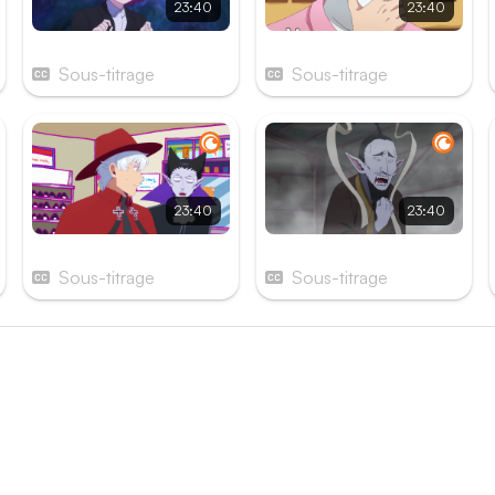
23:40
23:40
Épisode 3
Épisode 4
Sous-titrage
Sous-titrage
23:40
23:40
Épisode 9
Épisode 10
Sous-titrage
Sous-titrage
és
e