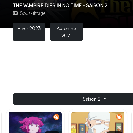
THE VAMPIRE DIES IN NO TIME - SAISON 2
Sous-titrage
Hiver 2023
Automne
2021
Sus à l’ennemi ! Quand Ronald, chasseur de vampires, appr
le-champ au château de l’invincible Draluc. Loin du seigneur
homme découvre une mauviette qui tombe en poussière a
retrouve à former une équipe malheureuse avec Draluc, la 
compagnie. Entre personnages hauts en couleur et morts 
rocambolesque !
Saison 2