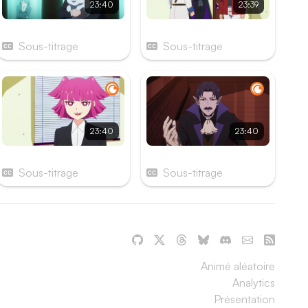
23:40
23:39
Épisode 5
Épisode 6
Sous-titrage
Sous-titrage
23:40
23:40
Épisode 11
Épisode 12
Sous-titrage
Sous-titrage
Animé aléatoire
Analytics
Présentation