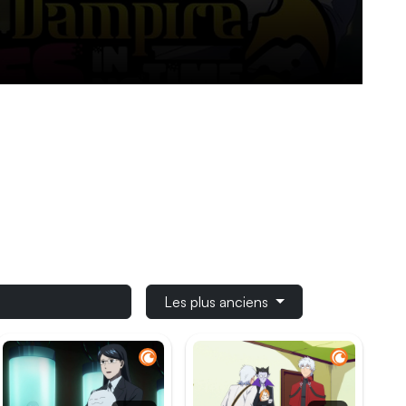
end qu’un enfant a été kidnappé, il se rend sur-
 maléfique tel qu’il se l’était imaginé, le jeune
u moindre choc. Au grand dam de Ronald, il se
lie des vampires, et son fidèle John, tatou de
intempestives, l’aventure s’annonce
Les plus anciens