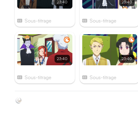
23:40
23:40
Épisode 1
Épisode 2
Sous-titrage
Sous-titrage
23:40
23:40
Épisode 7
Épisode 8
Sous-titrage
Sous-titrage
Soyez au courant de toutes les sorties d'épisodes d'anim
grâce à Shikkanime ! Retrouvez les dernières nouveautés
des plateformes, tels que ADN, Crunchyroll, etc. Créez
votre watchlist et soyez notifiés dès qu'un nouvel épisod