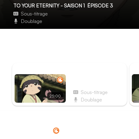
TO YOUR ETERNITY - SAISON 1
ÉPISODE 3
Sous-titrage
Doublage
Petit à petit
March, qui continue de nourrir l’être sans nom avec des fr
l’inverse, Palona se libère de ses liens et échappe à ses ga
censée ne pas exister.
ÉPISODE PRÉCÉDENT
ÉP
Épisode 2 - Une petite
fille désobéissante
Sous-titrage
25:00
Doublage
Redirection vers
Crunchyroll