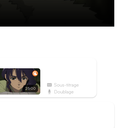
uits, est rattrapée par Hayase et son escorte. À
rdes, aidée par l’intervention d’une créature
ISODE SUIVANT
Épisode 4 - Un grand
réceptacle
Sous-titrage
25:00
Doublage