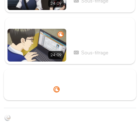
Sous-titrage
24:09
ÉPISODE SUIVANT
Épisode 7 - Trillion Game
Co., Ltd
Sous-titrage
24:09
Redirection vers
Crunchyroll
Soyez au courant de toutes les sorties d'épisodes d'animés
grâce à Shikkanime ! Retrouvez les dernières nouveautés