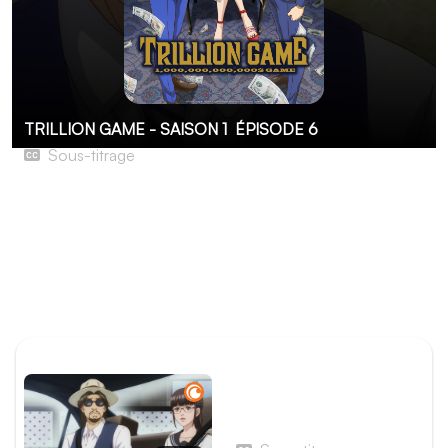
TRILLION GAME - SAISON 1
ÉPISODE 6
Sous-titrage
Décrocher la lune
Gaku et Haru sont disqualifiés après que le comité du
Security Championship s’aperçoit qu’ils ont triché. Bien
qu’ils sortent perdants, cela ne décourage pas Kirika, qui
souhaite toujours acheter leurs compétences. Mais un
autre investisseur voudrait bien faire affaire avec eux…
ÉPISODE PRÉCÉDENT
Épisode 5 - Le Regard de
la demoiselle