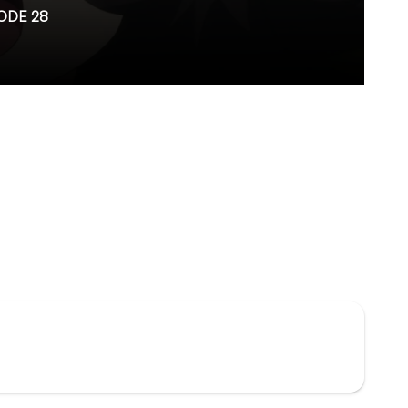
ODE 28
 entre le Yamato et Tuskur. Anju et Kuon déclarent
 Les effusions passées, beaucoup n'ont qu'une