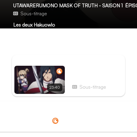
UTAWARERUMONO MASK OF TRUTH - SAISON 1
ÉPIS
Sous-titrage
Les deux Hakuowlo
La divinité malfaisante scellée, l'heure est enfin à la paix
l'amitié éternelle de leurs peuples lors d'une cérémonie.
idée en tête : retrouver la trace de Haku.
ÉPISODE PRÉCÉDENT
Épisode 27 - La
Naissance d'un mythe
Sous-titrage
23:40
Redirection vers
Crunchyroll